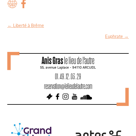
←
Liberté à Brême
N
Euphrate
→
a
v
Anis Gras
le lieu de l'autre
i
55, avenue Laplace - 94110 ARCUEIL
g
01 . 49 . 12 . 03 . 29
a
reservation@lelieudelautre.com
t
i
o
n
d
e