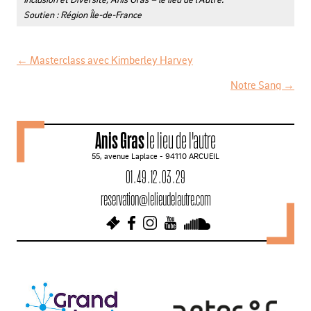
Soutien : Région Île-de-France
←
Masterclass avec Kimberley Harvey
N
Notre Sang
→
a
v
Anis Gras
le lieu de l'autre
i
55, avenue Laplace - 94110 ARCUEIL
g
01 . 49 . 12 . 03 . 29
a
reservation@lelieudelautre.com
t
i
o
n
d
e