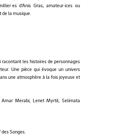
llier·es d’Anis Gras, amateur·ices ou
et de la musique.
i racontant les histoires de personnages
uteur. Une pièce qui évoque un univers
dans une atmosphère à la fois joyeuse et
 Amar Merabi, Lenet Myrtil, Selimata
f des Songes.