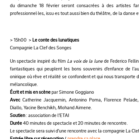
du dimanche 18 février seront consacrées à des artistes fami
professionnel·les, issu·es tout aussi bien du théâtre, de la danse 
> 15h00 >
Le conte des lunatiques
Compagnie La Clef des Songes
Un spectacle inspiré du film
La voix de la lune
de Federico Fellin
fantastiques qui peuplent les bons souvenirs d’enfance de l’a
onirique où rêve et réalité se confondent et qui nous transporte 
mélancolique.
Écrit et mis en scène
par Simone Goggiano
Avec
Catherine Jacquemin, Antonino Poma, Florence Pelade,
Diallo, Yacine Benchikh, Mohand Aimene.
Soutien
: association de l’ETAI
Durée
40 minutes de spectacle et 20 minutes de rencontre.
Le spectacle sera suivi d’une rencontre avec la compagnie La Cle
Entrée libre sur réservation
/
prendre sa place