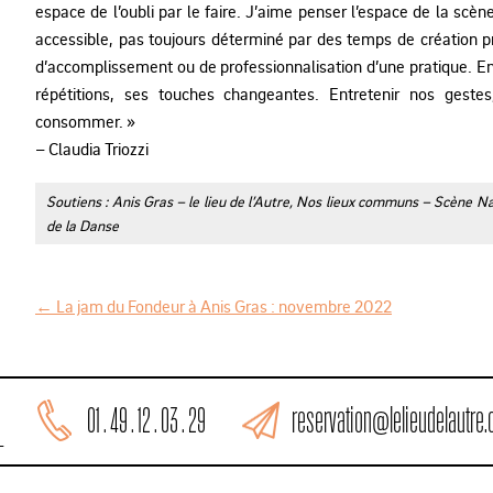
espace de l’oubli par le faire. J’aime penser l’espace de la scèn
accessible, pas toujours déterminé par des temps de création pr
d’accomplissement ou de professionnalisation d’une pratique. E
répétitions, ses touches changeantes. Entretenir nos geste
consommer. »
– Claudia Triozzi
Soutiens : Anis Gras – le lieu de l’Autre, Nos lieux communs – Scène N
de la Danse
←
La jam du Fondeur à Anis Gras : novembre 2022
N
a
v
reservation@lelieudelautre
01 . 49 . 12 . 03 . 29
i
L
g
a