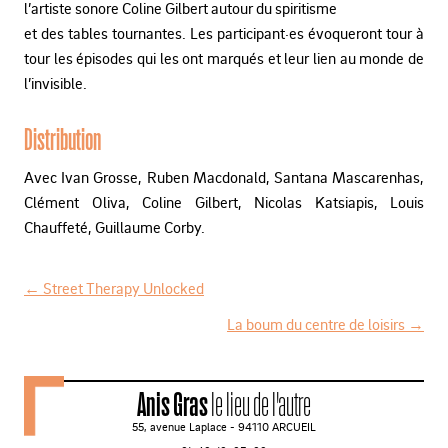
l’artiste sonore Coline Gilbert autour du spiritisme
et des tables tournantes. Les participant·es évoqueront tour à
tour les épisodes qui les ont marqués et leur lien au monde de
l’invisible.
Distribution
Avec Ivan Grosse, Ruben Macdonald, Santana Mascarenhas,
Clément Oliva, Coline Gilbert, Nicolas Katsiapis, Louis
Chauffeté, Guillaume Corby.
←
Street Therapy Unlocked
N
La boum du centre de loisirs
→
a
v
Anis Gras
le lieu de l'autre
i
55, avenue Laplace - 94110 ARCUEIL
g