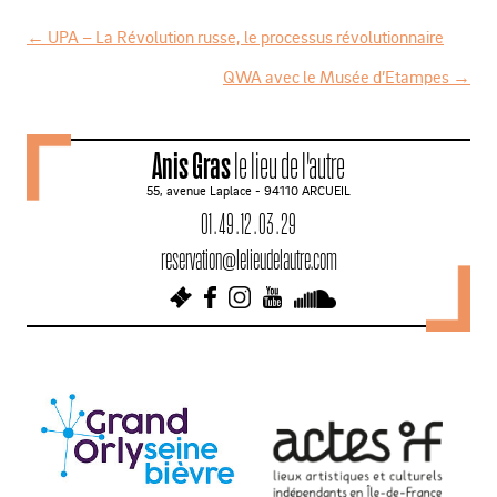
←
UPA – La Révolution russe, le processus révolutionnaire
N
QWA avec le Musée d’Etampes
→
a
v
Anis Gras
le lieu de l'autre
i
55, avenue Laplace - 94110 ARCUEIL
g
01 . 49 . 12 . 03 . 29
a
reservation@lelieudelautre.com
t
i
o
n
d
e
s
a