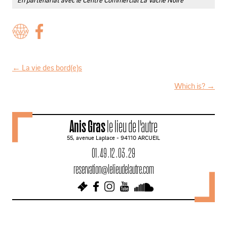
←
La vie des bord(e)s
N
Which is?
→
a
v
Anis Gras
le lieu de l'autre
i
55, avenue Laplace - 94110 ARCUEIL
g
01 . 49 . 12 . 03 . 29
a
reservation@lelieudelautre.com
t
i
o
n