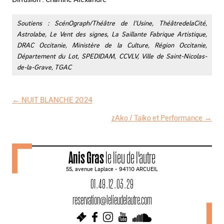
Soutiens : ScénOgraph/Théâtre de l’Usine, ThéâtredelaCité,
Astrolabe, Le Vent des signes, La Saillante Fabrique Artistique,
DRAC Occitanie, Ministère de la Culture, Région Occitanie,
Département du Lot, SPEDIDAM, CCVLV, Ville de Saint-Nicolas-
de-la-Grave, TGAC
←
NUIT BLANCHE 2024
N
zAko / Taïko et Performance
→
a
v
Anis Gras
le lieu de l'autre
i
55, avenue Laplace - 94110 ARCUEIL
g
01 . 49 . 12 . 03 . 29
a
reservation@lelieudelautre.com
t
i