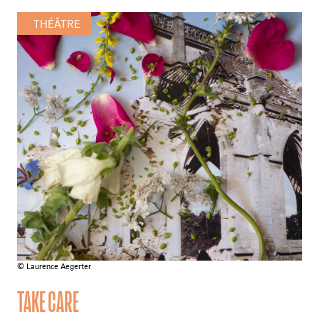
THÉÂTRE
© Laurence Aegerter
TAKE CARE