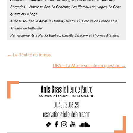
Bergeries –
Noisy-le-Sec, La Générale, Les Plateaux sauvages, Le Cent
quatre et La Loge.
Avec le soutien: d’Arcal, le Hublot,Théâtre 13, Drac ile de France et le
Théâtre de Belleville
Remerciements à Ranka Bijeljac, Camilla Saraceni et Thomas Matalou
←
La Réalité du temps
N
UPA – La Mixité sociale en question
→
a
v
Anis Gras
le lieu de l'autre
i
55, avenue Laplace - 94110 ARCUEIL
g
01 . 49 . 12 . 03 . 29
a
reservation@lelieudelautre.com
t
i
o