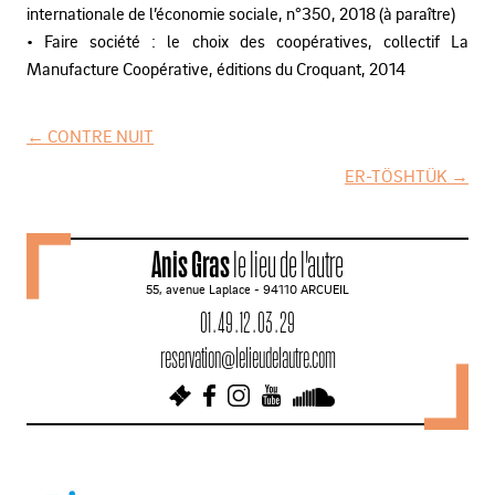
internationale de l’économie sociale, n°350, 2018 (à paraître)
• Faire société : le choix des coopératives, collectif La
Manufacture Coopérative, éditions du Croquant, 2014
←
CONTRE NUIT
N
ER-TÖSHTÜK
→
a
v
Anis Gras
le lieu de l'autre
i
55, avenue Laplace - 94110 ARCUEIL
g
01 . 49 . 12 . 03 . 29
a
reservation@lelieudelautre.com
t
i
o
n
d