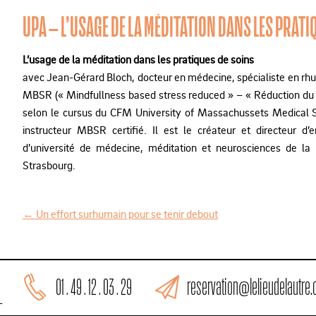
UPA – L’USAGE DE LA MÉDITATION DANS LES PRATI
L’usage de la méditation dans les pratiques de soins
avec Jean-Gérard Bloch, docteur en médecine, spécialiste en rh
MBSR (« Mindfullness based stress reduced » – « Réduction du s
selon le cursus du CFM University of Massachussets Medical Sc
instructeur MBSR certifié. Il est le créateur et directeur 
d’université de médecine, méditation et neurosciences de la 
Strasbourg.
←
Un effort surhumain pour se tenir debout
N
a
v
reservation@lelieudelautre
01 . 49 . 12 . 03 . 29
i
L
g