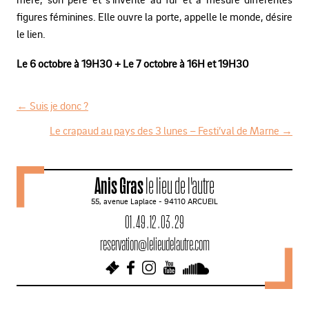
figures féminines. Elle ouvre la porte, appelle le monde, désire
le lien.
Le 6 octobre à 19H30 + Le 7 octobre à 16H et 19H30
←
Suis je donc ?
N
Le crapaud au pays des 3 lunes – Festi’val de Marne
→
a
v
Anis Gras
le lieu de l'autre
i
55, avenue Laplace - 94110 ARCUEIL
g
01 . 49 . 12 . 03 . 29
a
reservation@lelieudelautre.com
t
i
o
n