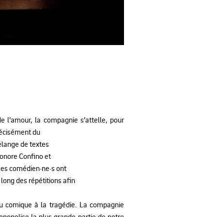
e l’amour, la compagnie s’attelle, pour
récisément du
élange de textes
onore Confino et
 les comédien·ne·s ont
long des répétitions afin
, du comique à la tragédie. La compagnie
nopolise la plus grande partie de notre