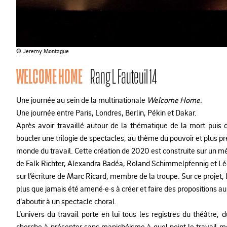
© Jeremy Montague
WELCOME HOME
Rang L Fauteuil 14
Une journée au sein de la multinationale
Welcome Home
.
Une journée entre Paris, Londres, Berlin, Pékin et Dakar.
Après avoir travaillé autour de la thématique de la mort puis d
boucler une trilogie de spectacles, au thème du pouvoir et plus p
monde du travail. Cette création de 2020 est construite sur un m
de Falk Richter, Alexandra Badéa, Roland Schimmelpfennig et Lé
sur l’écriture de Marc Ricard, membre de la troupe. Sur ce projet,
plus que jamais été amené·e·s à créer et faire des propositions au 
d’aboutir à un spectacle choral.
L’univers du travail porte en lui tous les registres du théâtre
cherche à présenter sans manichéisme à quel point le travail mo