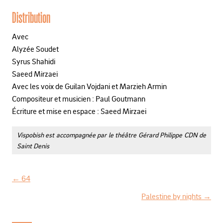
Distribution
Avec
Alyzée Soudet
Syrus Shahidi
Saeed Mirzaei
Avec les voix de Guilan Vojdani et Marzieh Armin
Compositeur et musicien : Paul Goutmann
Écriture et mise en espace : Saeed Mirzaei
Vispobish est accompagnée par le théâtre Gérard Philippe CDN de
Saint Denis
←
64
N
Palestine by nights
→
a
v