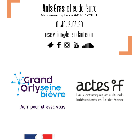
Anis Gras
le lieu de l'autre
i
55, avenue Laplace - 94110 ARCUEIL
g
01 . 49 . 12 . 03 . 29
a
reservation@lelieudelautre.com
t
i
o
n
d
e
s
a
r
t
i
c