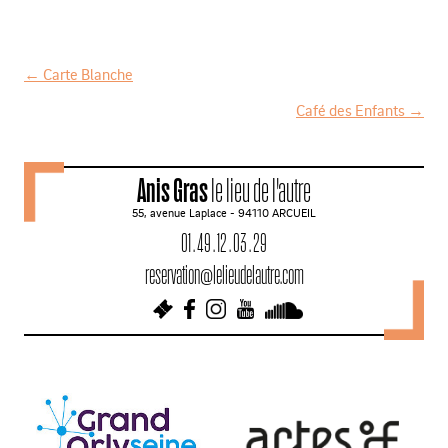
←
Carte Blanche
N
Café des Enfants
→
a
v
Anis Gras
le lieu de l'autre
i
55, avenue Laplace - 94110 ARCUEIL
g
01 . 49 . 12 . 03 . 29
a
reservation@lelieudelautre.com
t
i
o
n
d
e