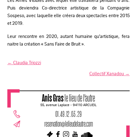
Puis deviendra Co-directrice
artistique de la Compagnie
Sospeso, avec laquelle elle
créera deux spectacles entre 2015
et 2019.
Leur rencontre en 2020, autant humaine qu’artistique, fera
naitre la création « Sans Faire de Bruit ».
←
Claudia Triozzi
N
Collectif Xanadou
→
a
v
Anis Gras
le lieu de l'autre
i
55, avenue Laplace - 94110 ARCUEIL
g
01 . 49 . 12 . 03 . 29
a
reservation@lelieudelautre.com
t
i