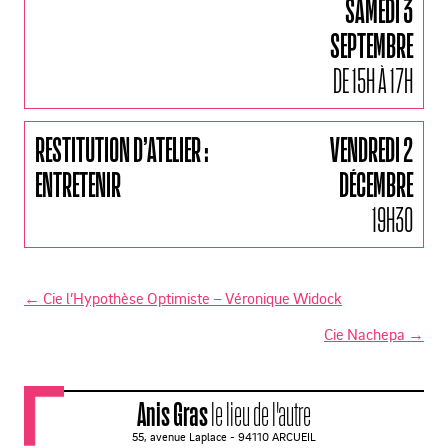
SAMEDI 3
SEPTEMBRE
DE 15H À 17H
RESTITUTION D’ATELIER :
VENDREDI 2
ENTRETENIR
DÉCEMBRE
19H30
←
Cie l’Hypothèse Optimiste – Véronique Widock
N
Cie Nachepa
→
a
v
Anis Gras
le lieu de l'autre
i
55, avenue Laplace - 94110 ARCUEIL
g