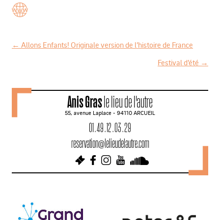
←
Allons Enfants! Originale version de l’histoire de France
N
Festival d’été
→
a
v
Anis Gras
le lieu de l'autre
i
55, avenue Laplace - 94110 ARCUEIL
g
01 . 49 . 12 . 03 . 29
a
reservation@lelieudelautre.com
t
i
o
n
d
e