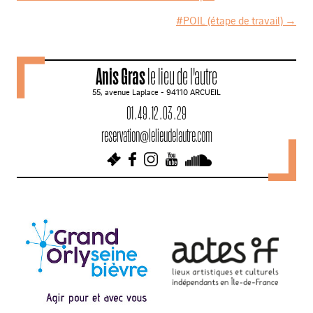
N
#POIL (étape de travail)
→
a
v
Anis Gras
le lieu de l'autre
i
55, avenue Laplace - 94110 ARCUEIL
g
01 . 49 . 12 . 03 . 29
a
reservation@lelieudelautre.com
t
i
o
n
d
e
s
a
r