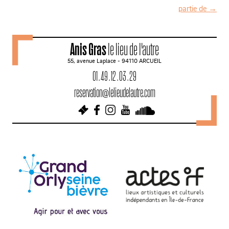
N
partie de
→
a
v
Anis Gras
le lieu de l'autre
i
55, avenue Laplace - 94110 ARCUEIL
g
01 . 49 . 12 . 03 . 29
a
reservation@lelieudelautre.com
t
i
o
n
d
e
s
a
r
t