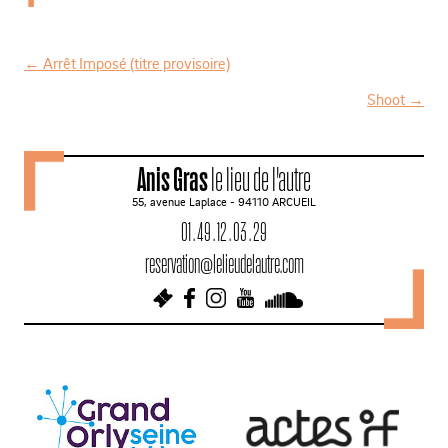
←
Arrêt Imposé (titre provisoire)
N
Shoot
→
a
v
Anis Gras
le lieu de l'autre
i
55, avenue Laplace - 94110 ARCUEIL
g
01 . 49 . 12 . 03 . 29
a
reservation@lelieudelautre.com
t
i
o
n
d
e
s