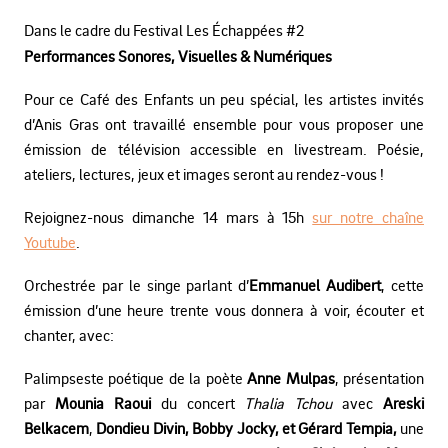
Dans le cadre du Festival Les Échappées #2
Performances Sonores, Visuelles & Numériques
Pour ce Café des Enfants un peu spécial, les artistes invités
d’Anis Gras ont travaillé ensemble pour vous proposer une
émission de télévision accessible en livestream. Poésie,
ateliers, lectures, jeux et images seront au rendez-vous !
Rejoignez-nous dimanche 14 mars à 15h
sur notre chaîne
Youtube
.
Orchestrée par le singe parlant d’
Emmanuel Audibert
, cette
émission d’une heure trente vous donnera à voir, écouter et
chanter, avec:
Palimpseste poétique de la poète
Anne Mulpas
, présentation
par
Mounia Raoui
du concert
Thalia Tchou
avec
Areski
Belkacem
,
Dondieu Divin, Bobby Jocky, et Gérard Tempia,
une