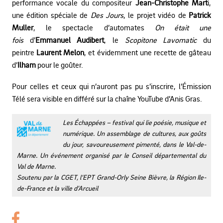
performance vocale du compositeur
Jean-Christophe Mart
i,
une édition spéciale de
Des Jours
, le projet vidéo de
Patrick
Muller
, le spectacle d’automates
On était une
fois
d’
Emmanuel Audibert
, le
Scopitone Lavomatic
du
peintre
Laurent Melon
, et évidemment une recette de gâteau
d’
Ilham
pour le goûter.
Pour celles et ceux qui n’auront pas pu s’inscrire, l’Émission
Télé sera visible en différé sur la chaîne YouTube d’Anis Gras.
Les Échappées – festival qui lie poésie, musique et
numérique. Un assemblage de cultures, aux goûts
du jour, savoureusement pimenté, dans le Val-de-
Marne. Un événement organisé par le Conseil départemental du
Val de Marne.
Soutenu par la CGET, l’EPT Grand-Orly Seine Bièvre, la Région Ile-
de-France et la ville d’Arcueil