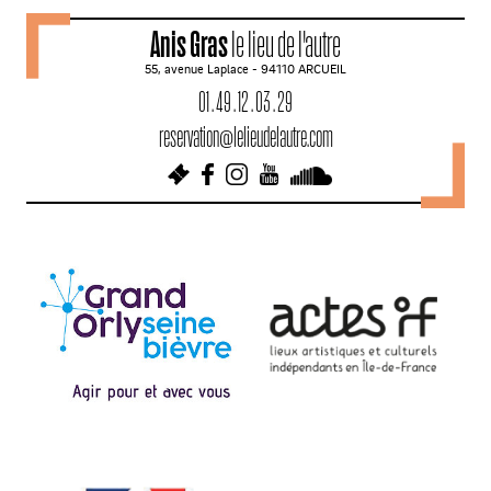
v
Anis Gras
le lieu de l'autre
i
55, avenue Laplace - 94110 ARCUEIL
g
01 . 49 . 12 . 03 . 29
a
reservation@lelieudelautre.com
t
i
o
n
d
e
s
a
r
t
i
c