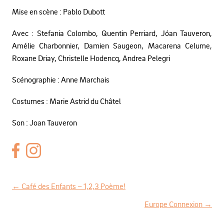
Mise en scène : Pablo Dubott
Avec : Stefania Colombo, Quentin Perriard, Jóan Tauveron,
Amélie Charbonnier, Damien Saugeon, Macarena Celume,
Roxane Driay, Christelle Hodencq, Andrea Pelegri
Scénographie : Anne Marchais
Costumes : Marie Astrid du Châtel
Son : Joan Tauveron
←
Café des Enfants – 1,2,3 Poème!
N
Europe Connexion
→
a