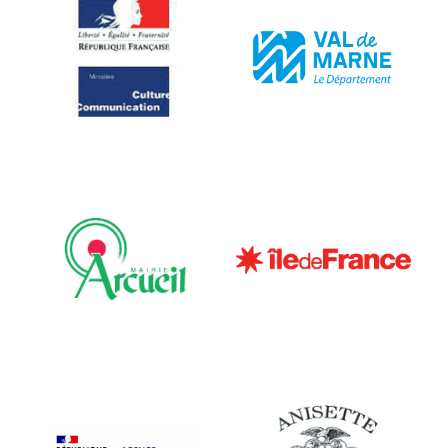
l
e
s