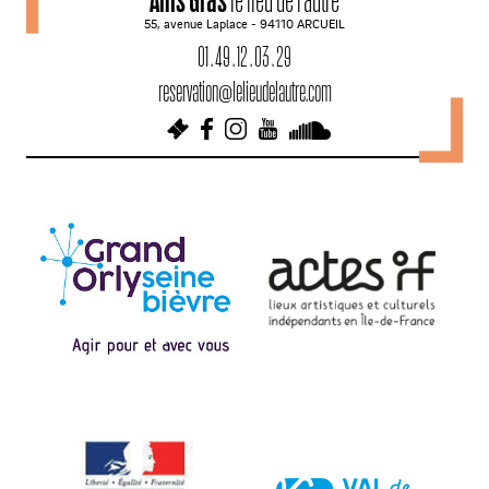
55, avenue Laplace - 94110 ARCUEIL
g
01 . 49 . 12 . 03 . 29
a
reservation@lelieudelautre.com
t
i
o
n
d
e
s
a
r
t
i
c
l