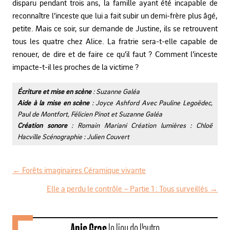
disparu pendant trois ans, la famille ayant été incapable de
reconnaître l’inceste que lui a fait subir un demi-frère plus âgé,
petite. Mais ce soir, sur demande de Justine, ils se retrouvent
tous les quatre chez Alice. La fratrie sera-t-elle capable de
renouer, de dire et de faire ce qu’il faut ? Comment l’inceste
impacte-t-il les proches de la victime ?
Écriture et mise en scène
: Suzanne Galéa
Aide à la mise en scène
: Joyce Ashford Avec Pauline Legoëdec,
Paul de Montfort, Félicien Pinot et Suzanne Galéa
Création sonore
: Romain Mariani Création lumières : Chloë
Hacville Scénographie : Julien Couvert
←
Forêts imaginaires Céramique vivante
N
Elle a perdu le contrôle – Partie 1 : Tous surveillés
→
a
v
Anis Gras
le lieu de l'autre
i