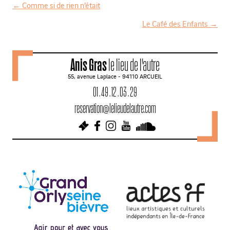
←
Comme si de rien n’était
N
Le Café des Enfants
→
a
v
Anis Gras
le lieu de l'autre
i
55, avenue Laplace - 94110 ARCUEIL
g
01 . 49 . 12 . 03 . 29
a
reservation@lelieudelautre.com
t
i
o
n
d
e
s
a
r