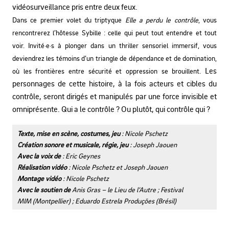
vidéosurveillance pris entre deux feux.
Dans ce premier volet du triptyque
Elle a perdu le contrôle
, vous
rencontrerez l’hôtesse Sybille : celle qui peut tout entendre et tout
voir. Invité·e·s à plonger dans un thriller sensoriel immersif, vous
deviendrez les témoins d’un triangle de dépendance et de domination,
Les
où les frontières entre sécurité et oppression se brouillent.
personnages de cette histoire, à la fois acteurs et cibles du
contrôle, seront dirigés et manipulés par une force invisible et
omniprésente. Qui a le contrôle ? Ou plutôt, qui contrôle qui ?
Texte, mise en scène, costumes, jeu
: Nicole Pschetz
Création sonore et musicale, régie, jeu
: Joseph Jaouen
Avec la voix de
: Eric Geynes
Réalisation vidéo
: Nicole Pschetz et Joseph Jaouen
Montage vidéo
: Nicole Pschetz
Avec le soutien de
Anis Gras – le Lieu de l’Autre ; Festival
MIM (Montpellier) ; Eduardo Estrela Produções (Brésil)