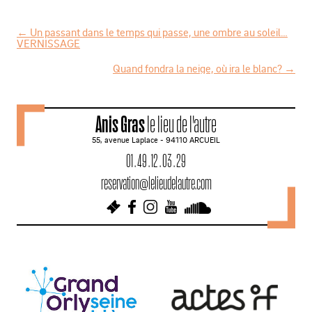
←
Un passant dans le temps qui passe, une ombre au soleil…
VERNISSAGE
N
Quand fondra la neige, où ira le blanc?
→
a
v
i
Anis Gras
le lieu de l'autre
g
55, avenue Laplace - 94110 ARCUEIL
a
01 . 49 . 12 . 03 . 29
t
reservation@lelieudelautre.com
i
o
n
d
e
s