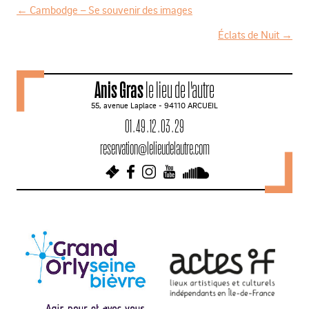
←
Cambodge – Se souvenir des images
N
Éclats de Nuit
→
a
v
Anis Gras
le lieu de l'autre
i
55, avenue Laplace - 94110 ARCUEIL
g
01 . 49 . 12 . 03 . 29
a
reservation@lelieudelautre.com
t
i
o
n
d
e
s
a