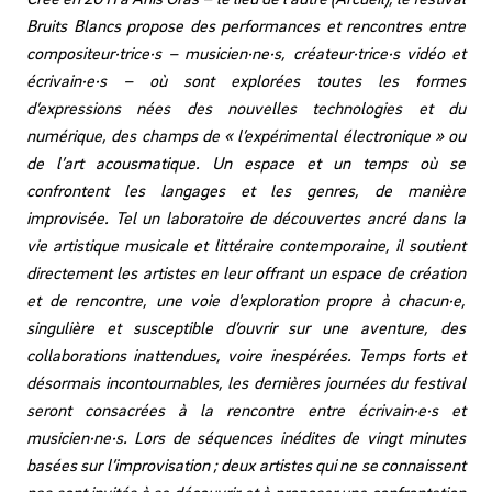
Bruits Blancs
propose des performances et rencontres entre
compositeur·trice·s –
musicien·ne·s, créateur·trice·s vidéo et
écrivain·e·s – où sont explorées toutes
les formes
d’expressions nées des nouvelles technologies et du
numérique, des
champs de « l’expérimental électronique » ou
de l’art acousmatique. Un espace
et un temps où se
confrontent les langages et les genres, de manière
improvisée. Tel un laboratoire de découvertes ancré dans la
vie artistique
musicale et littéraire contemporaine, il soutient
directement les artistes en leur
offrant un espace de création
et de rencontre, une voie d’exploration propre à
chacun·e,
singulière et susceptible d’ouvrir sur une aventure, des
collaborations
inattendues, voire inespérées. Temps forts et
désormais incontournables,
les dernières journées du festival
seront consacrées à la rencontre
entre écrivain·e·s et
musicien·ne·s. Lors de séquences inédites de vingt minutes
basées sur l’improvisation ; deux artistes qui ne se connaissent
pas sont invités à
se découvrir et à proposer une confrontation