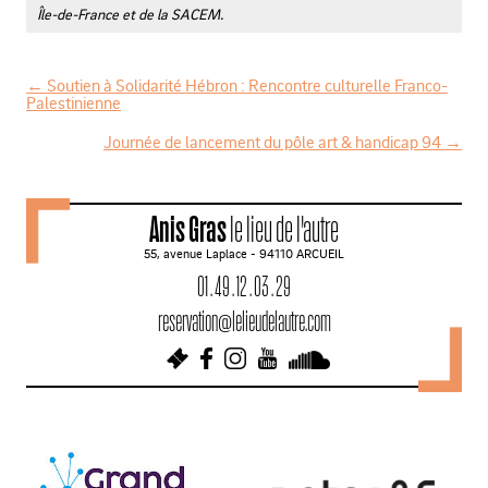
Île-de-France et de la SACEM.
←
Soutien à Solidarité Hébron : Rencontre culturelle Franco-
Palestinienne
N
Journée de lancement du pôle art & handicap 94
→
a
v
i
Anis Gras
le lieu de l'autre
g
55, avenue Laplace - 94110 ARCUEIL
a
01 . 49 . 12 . 03 . 29
t
reservation@lelieudelautre.com
i
o
n
d
e