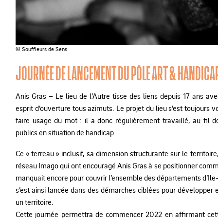
© Souffleurs de Sens
JOURNÉE DE LANCEMENT DU PÔLE ART & HANDICA
Anis Gras – Le lieu de l’Autre tisse des liens depuis 17 ans avec
esprit d’ouverture tous azimuts. Le projet du lieu s’est toujours 
faire usage du mot : il a donc régulièrement travaillé, au fil 
publics en situation de handicap.
Ce « terreau » inclusif, sa dimension structurante sur le territoir
réseau Imago qui ont encouragé Anis Gras à se positionner comme 
manquait encore pour couvrir l’ensemble des départements d’Ile-
s’est ainsi lancée dans des démarches ciblées pour développer e
un territoire.
Cette journée permettra de commencer 2022 en affirmant cette