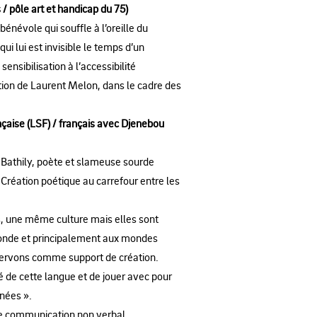
/ pôle art et handicap du 75)
énévole qui souffle à l’oreille du
i lui est invisible le temps d’un
ensibilisation à l’accessibilité
sition de Laurent Melon, dans le cadre des
nçaise (LSF) / français avec Djenebou
 Bathily, poète et slameuse sourde
 Création poétique au carrefour entre les
, une même culture mais elles sont
 monde et principalement aux mondes
 servons comme support de création.
té de cette langue et de jouer avec pour
gnées ».
de communication non verbal.