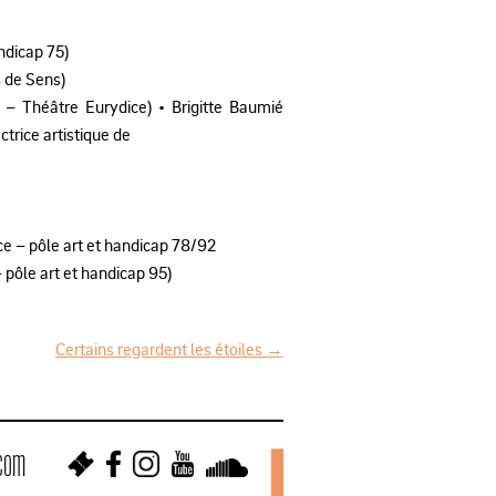
ndicap 75)
s de Sens)
2 – Théâtre Eurydice)
•
Brigitte Baumié
trice artistique de
ce – pôle art et handicap
78/92
– pôle art et handicap 95)
Certains regardent les étoiles
→
.com