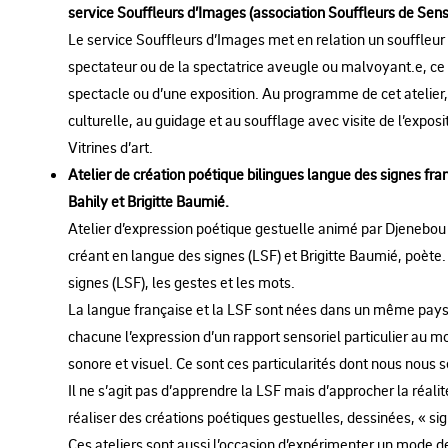
service Souffleurs d’Images (association Souffleurs de Sens 
Le service Souffleurs d’Images met en relation un souffleur b
spectateur ou de la spectatrice aveugle ou malvoyant.e, ce qu
spectacle ou d’une exposition. Au programme de cet atelier, s
culturelle, au guidage et au soufflage avec visite de l’expo
Vitrines d’art.
Atelier de création poétique bilingues langue des signes fra
Bahily et Brigitte Baumié.
Atelier d’expression poétique gestuelle animé par Djenebou
créant en langue des signes (LSF) et Brigitte Baumié, poète.
signes (LSF), les gestes et les mots.
La langue française et la LSF sont nées dans un même pays
chacune l’expression d’un rapport sensoriel particulier au
sonore et visuel. Ce sont ces particularités dont nous nous
Il ne s’agit pas d’apprendre la LSF mais d’approcher la réali
réaliser des créations poétiques gestuelles, dessinées, « si
Ces ateliers sont aussi l’occasion d’expérimenter un mode 