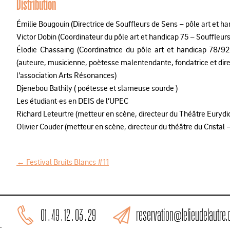
Distribution
É
milie Bougouin (Directrice de Souffleurs de Sens – pôle art et
ha
Victor Dobin (Coordinateur du pôle art et handicap
75 – Souffleur
É
lodie Chassaing (Coordinatrice du pôle
art et handicap 78/9
(auteure,
musicienne, poètesse malentendante, fondatrice et direc
l’association Arts Résonances)
Djenebou Bathily ( poétesse et slameuse
sourde )
Les étudiant·es en DEIS de l’UPEC
R
ichard Leteurtre
(metteur en scène, directeur du Théâtre Eurydi
Olivier Couder (metteur en scène, directeur du théâtre du
Cristal 
←
Festival Bruits Blancs #11
N
a
v
reservation@lelieudelautre
01 . 49 . 12 . 03 . 29
i
L