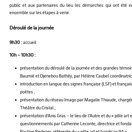
public et aux partenaires du lieu les démarches qui ont été e
ensemble sur les étapes à venir.
Déroulé de la journée
9h30 :
accueil
10h – 10h30 :
présentation du déroulé de la journée et des grandes témoins
Baumié et Djenebou Bathily, par Hélène Caubel coordinatrice 
introduction en langue des signes française (LSF) et françai
poètes ;
présentation du réseau Imago par Magalie Thiaude, chargée 
Théâtre du Cristal ;
présentation d’Anis Gras – le lieu de l’Autre et du « pôle art 
questionnements par Catherine Leconte, directrice et fondatri
Pauline Redeger, référente du « pôle art et handicap 94 ».