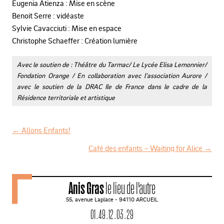
Eugenia Atienza : Mise en scène
Benoit Serre : vidéaste
Sylvie Cavacciuti : Mise en espace
Christophe Schaeffer : Création lumière
Avec le soutien de : Théâtre du Tarmac/ Le Lycée Elisa Lemonnier/
Fondation Orange / En collaboration avec l’association Aurore /
avec le soutien de la DRAC Ile de France dans le cadre de la
Résidence territoriale et artistique
←
Allons Enfants!
N
Café des enfants – Waiting for Alice
→
a
v
Anis Gras
le lieu de l'autre
i
55, avenue Laplace - 94110 ARCUEIL
g
01 . 49 . 12 . 03 . 29
a