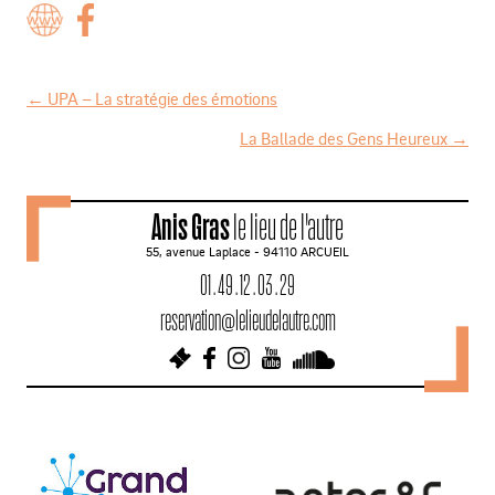
←
UPA – La stratégie des émotions
N
La Ballade des Gens Heureux
→
a
v
Anis Gras
le lieu de l'autre
i
55, avenue Laplace - 94110 ARCUEIL
g
01 . 49 . 12 . 03 . 29
a
reservation@lelieudelautre.com
t
i
o
n
d
e