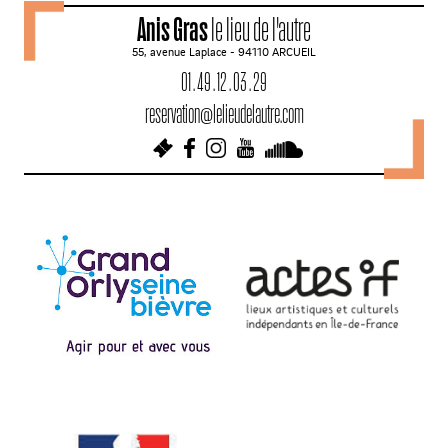
v
Anis Gras
le lieu de l'autre
i
55, avenue Laplace - 94110 ARCUEIL
g
01 . 49 . 12 . 03 . 29
a
reservation@lelieudelautre.com
t
i
o
n
d
e
s
a
r
t
i
c