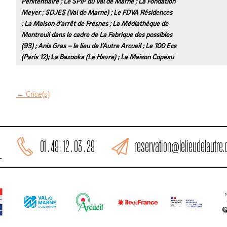
Pénitentiaire ; Le SPIP du Val de Marne ; La Fondation
Meyer ; SDJES (Val de Marne) ; Le FDVA Résidences
: La Maison d’arrêt de Fresnes ; La Médiathèque de
Montreuil dans le cadre de La Fabrique des possibles
(93) ; Anis Gras – le lieu de l’Autre Arcueil ; Le 100 Ecs
(Paris 12); La Bazooka (Le Havre) ; La Maison Copeau
←
Crise(s)
N
a
v
reservation@lelieudelautre
01 . 49 . 12 . 03 . 29
i
L
g
a
t
i
o