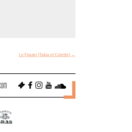
Le Figuier (Takia et Colette)
→
.com