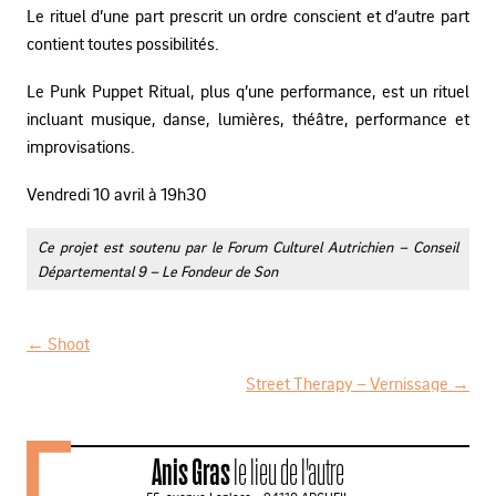
Le rituel d’une part prescrit un ordre conscient et d’autre part
contient toutes possibilités.
Le Punk Puppet Ritual, plus q’une performance, est un rituel
incluant musique, danse, lumières, théâtre, performance et
improvisations.
Vendredi 10 avril à 19h30
Ce projet est soutenu par le Forum Culturel Autrichien – Conseil
Départemental 9 – Le Fondeur de Son
←
Shoot
N
Street Therapy – Vernissage
→
a
v
Anis Gras
le lieu de l'autre
i