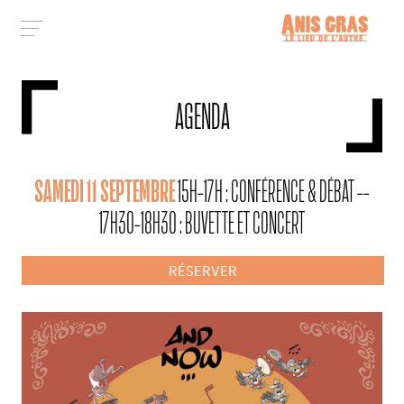
AGENDA
SAMEDI 11 SEPTEMBRE
15H-17H : CONFÉRENCE & DÉBAT --
17H30-18H30 : BUVETTE ET CONCERT
RÉSERVER