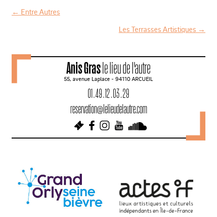
←
Entre Autres
N
Les Terrasses Artistiques
→
a
v
Anis Gras
le lieu de l'autre
i
55, avenue Laplace - 94110 ARCUEIL
g
01 . 49 . 12 . 03 . 29
a
reservation@lelieudelautre.com
t
i
o
n
d
e
s
a