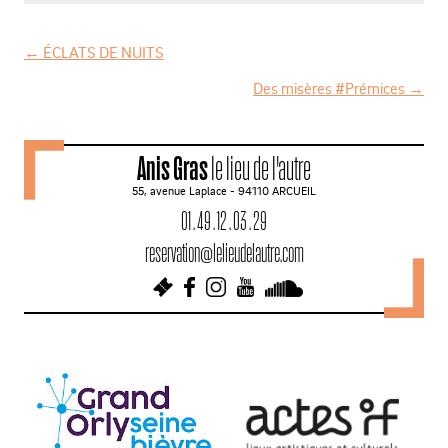
←
ÉCLATS DE NUITS
N
Des misères #Prémices
→
a
v
Anis Gras
le lieu de l'autre
i
55, avenue Laplace - 94110 ARCUEIL
g
01 . 49 . 12 . 03 . 29
a
reservation@lelieudelautre.com
t
i
o
n
d
e
s