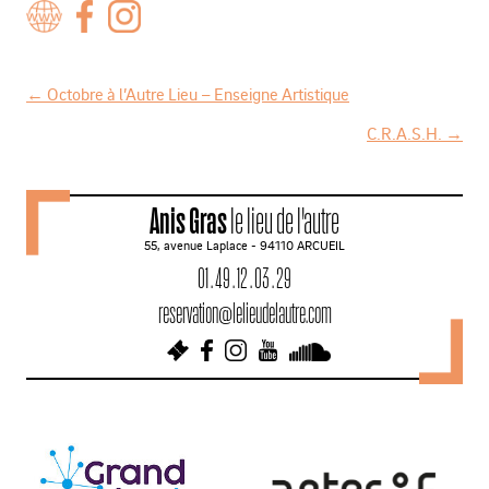
←
Octobre à l’Autre Lieu – Enseigne Artistique
N
C.R.A.S.H.
→
a
v
Anis Gras
le lieu de l'autre
i
55, avenue Laplace - 94110 ARCUEIL
g
01 . 49 . 12 . 03 . 29
a
reservation@lelieudelautre.com
t
i
o
n
d
e