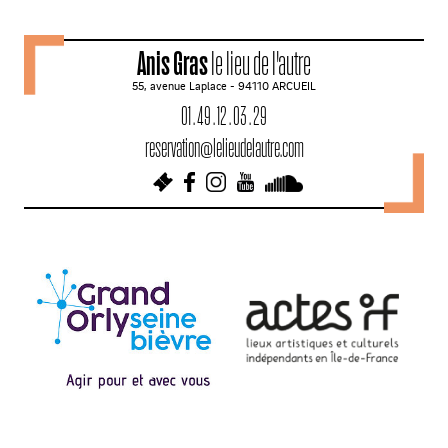
a
v
Anis Gras
le lieu de l'autre
i
55, avenue Laplace - 94110 ARCUEIL
g
01 . 49 . 12 . 03 . 29
a
reservation@lelieudelautre.com
t
i
o
n
d
e
s
a
r
t
i