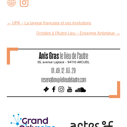
←
UPA – La langue française et ses évolutions
N
Octobre à l’Autre Lieu – Enseigne Artistique
→
a
v
Anis Gras
le lieu de l'autre
i
55, avenue Laplace - 94110 ARCUEIL
g
01 . 49 . 12 . 03 . 29
a
reservation@lelieudelautre.com
t
i
o
n
d
e