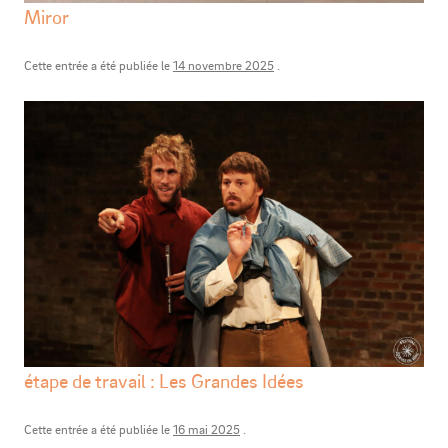
Miror
Cette entrée a été publiée le
14 novembre 2025
.
étape de travail : Les Grandes Idées
Cette entrée a été publiée le
16 mai 2025
.