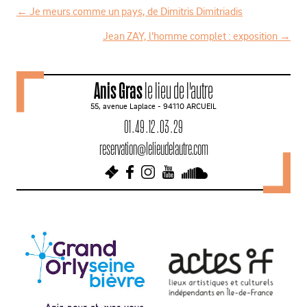
←
Je meurs comme un pays, de Dimitris Dimitriadis
N
Jean ZAY, l’homme complet : exposition
→
a
v
Anis Gras
le lieu de l'autre
i
55, avenue Laplace - 94110 ARCUEIL
g
01 . 49 . 12 . 03 . 29
a
reservation@lelieudelautre.com
t
i
o
n
d
e
s
a