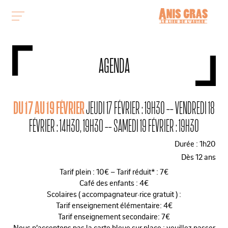
AGENDA
DU 17 AU 19 FÉVRIER
JEUDI 17 FÉVRIER : 19H30 -- VENDREDI 18
FÉVRIER : 14H30, 19H30 -- SAMEDI 19 FÉVRIER : 19H30
Durée : 1h20
Dès 12 ans
Tarif plein : 10€ – Tarif réduit* : 7€
Café des enfants : 4€
Scolaires ( accompagnateur·rice gratuit ) :
Tarif enseignement élémentaire: 4€
Tarif enseignement secondaire: 7€
Nous n’acceptons pas la carte bleue sur place : veuillez passer