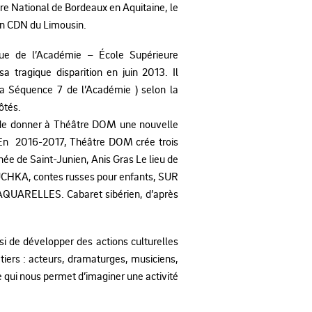
re National de Bordeaux en Aquitaine, le
ion CDN du Limousin.
ue de l’Académie – École Supérieure
a tragique disparition en juin 2013. Il
a Séquence 7 de l’Académie ) selon la
ôtés.
e de donner à Théâtre DOM une nouvelle
. En 2016-2017, Théâtre DOM crée trois
ée de Saint-Junien, Anis Gras Le lieu de
BOUCHKA, contes russes pour enfants, SUR
AQUARELLES. Cabaret sibérien, d’après
i de développer des actions culturelles
iers : acteurs, dramaturges, musiciens,
e qui nous permet d’imaginer une activité