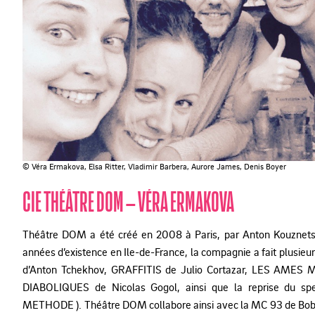
© Véra Ermakova, Elsa Ritter, Vladimir Barbera, Aurore James, Denis Boyer
CIE THÉÂTRE DOM – VÉRA ERMAKOVA
Théâtre DOM a été créé en 2008 à Paris, par Anton Kouznets
années d’existence en Ile-de-France, la compagnie a fait plu
d’Anton Tchekhov, GRAFFITIS de Julio Cortazar, LES AMES
DIABOLIQUES de Nicolas Gogol, ainsi que la reprise du
METHODE ). Théâtre DOM collabore ainsi avec la MC 93 de Bobig