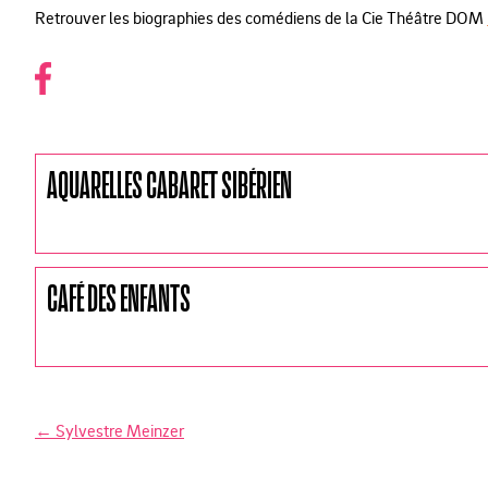
Retrouver les biographies des comédiens de la Cie Théâtre DOM
AQUARELLES CABARET SIBÉRIEN
CAFÉ DES ENFANTS
←
Sylvestre Meinzer
N
a