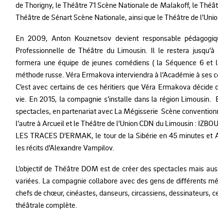
de Thorigny, le Théâtre 71 Scène Nationale de Malakoff, le Théât
Théâtre de Sénart Scène Nationale, ainsi que le Théâtre de l’Un
En 2009, Anton Kouznetsov devient responsable pédagogiq
Professionnelle de Théâtre du Limousin. Il le restera jusqu’à s
formera une équipe de jeunes comédiens ( la Séquence 6 et l
méthode russe. Véra Ermakova interviendra à l’Académie à ses c
C’est avec certains de ces héritiers que Véra Ermakova décid
vie. En 2015, la compagnie s’installe dans la région Limousin
spectacles, en partenariat avec La Mégisserie Scène conventionn
l’autre à Arcueil et le Théâtre de l’Union CDN du Limousin : IZ
LES TRACES D’ERMAK, le tour de la Sibérie en 45 minutes et 
les récits d’Alexandre Vampilov.
L’objectif de Théâtre DOM est de créer des spectacles mais auss
variées. La compagnie collabore avec des gens de différents mét
chefs de chœur, cinéastes, danseurs, circassiens, dessinateurs, c
théâtrale complète.